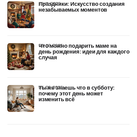
25-11-2025
Праздники: Искусство создания
незабываемых моментов
05-06-2025
Что можно подарить маме на
день рождения: идеи для каждого
случая
05-06-2025
Ты же знаешь что в субботу:
почему этот день может
изменить всё