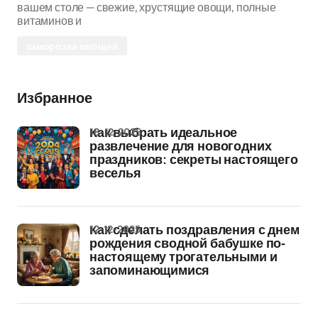
вашем столе — свежие, хрустящие овощи, полные
витаминов и
заморозка овощей
Избранное
18-12-2025
Как выбрать идеальное
развлечение для новогодних
праздников: секреты настоящего
веселья
12-12-2025
Как сделать поздравления с днем
рождения сводной бабушке по-
настоящему трогательными и
запоминающимися