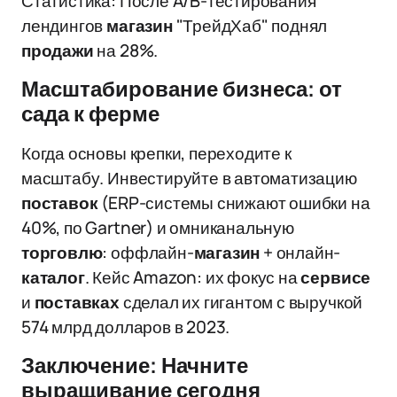
Статистика: После A/B-тестирования
лендингов
магазин
"ТрейдХаб" поднял
продажи
на 28%.
Масштабирование бизнеса: от
сада к ферме
Когда основы крепки, переходите к
масштабу. Инвестируйте в автоматизацию
поставок
(ERP-системы снижают ошибки на
40%, по Gartner) и омниканальную
торговлю
: оффлайн-
магазин
+ онлайн-
каталог
. Кейс Amazon: их фокус на
сервисе
и
поставках
сделал их гигантом с выручкой
574 млрд долларов в 2023.
Заключение: Начните
выращивание сегодня