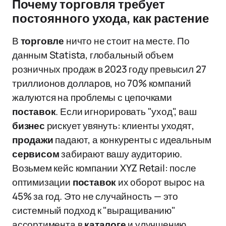
Почему торговля требует
постоянного ухода, как растение
В
торговле
ничто не стоит на месте. По
данным Statista, глобальный объем
розничных продаж в 2023 году превысил 27
триллионов долларов, но 70% компаний
жалуются на проблемы с цепочками
поставок
. Если игнорировать "уход", ваш
бизнес
рискует увянуть: клиенты уходят,
продажи
падают, а конкуренты с идеальным
сервисом
забирают вашу аудиторию.
Возьмем кейс компании XYZ Retail: после
оптимизации
поставок
их оборот вырос на
45% за год. Это не случайность — это
системный подход к "выращиванию"
ассортимента в
каталоге
и улучшению