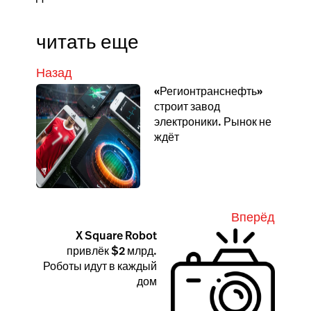
читать еще
Назад
«Регионтранснефть»
строит завод
электроники. Рынок не
ждёт
Вперёд
X Square Robot
привлёк $2 млрд.
Роботы идут в каждый
дом